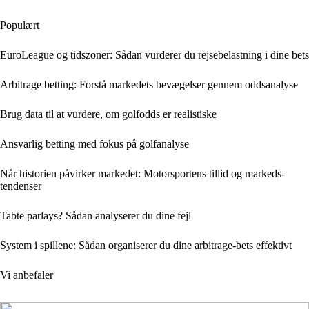
Populært
EuroLeague og tidszoner: Sådan vurderer du rejsebelastning i dine bets
Arbitrage betting: Forstå markedets bevægelser gennem oddsanalyse
Brug data til at vurdere, om golfodds er realistiske
Ansvarlig betting med fokus på golfanalyse
Når historien påvirker markedet: Motorsportens tillid og markeds­
tendenser
Tabte parlays? Sådan analyserer du dine fejl
System i spillene: Sådan organiserer du dine arbitrage-bets effektivt
Vi anbefaler