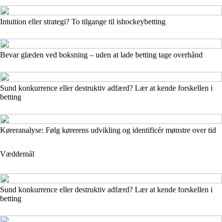
Intuition eller strategi? To tilgange til ishockeybetting
Bevar glæden ved boksning – uden at lade betting tage overhånd
Sund konkurrence eller destruktiv adfærd? Lær at kende forskellen i
betting
Køreranalyse: Følg kørerens udvikling og identificér mønstre over tid
Væddemål
Sund konkurrence eller destruktiv adfærd? Lær at kende forskellen i
betting