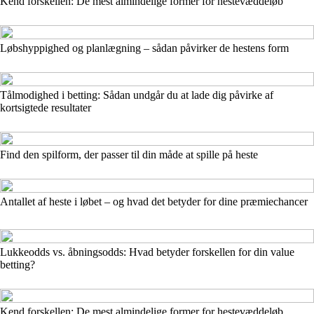
Kend forskellen: De mest almindelige former for hestevæddeløb
Løbshyppighed og planlægning – sådan påvirker de hestens form
Tålmodighed i betting: Sådan undgår du at lade dig påvirke af
kortsigtede resultater
Find den spilform, der passer til din måde at spille på heste
Antallet af heste i løbet – og hvad det betyder for dine præmiechancer
Lukkeodds vs. åbningsodds: Hvad betyder forskellen for din value
betting?
Kend forskellen: De mest almindelige former for hestevæddeløb