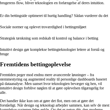
brugerens flow, bliver teknologien en forlængelse af deres intuition.
Er din bettingside optimeret til hurtig handling? Sådan vurderer du det
Sociale normer og oplevet troværdighed i bettingmiljøet
Strategisk tænkning som redskab til kontrol og balance i betting
Intuitivt design gør komplekse bettingteknologier lettere at forstå og
bruge
Fremtidens bettingoplevelse
Fremtiden peger mod endnu mere avancerede løsninger – fra
stemmestyring og augmented reality til personlige dashboards baseret
på dataanalyse. Men uanset hvor teknologien bevæger sig hen, vil
intuitivt design forblive nøglen til at gøre oplevelsen tilgængelig for
alle.
Det handler ikke kun om at gøre det flot, men om at gøre det
forståeligt. Når design og teknologi arbejder sammen, kan selv de mest
komplekse systemer føles enkle. Og det er netop dér, den moderne