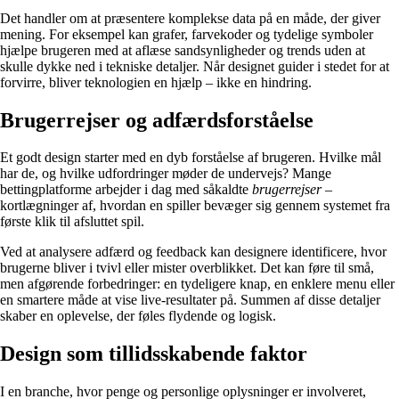
Det handler om at præsentere komplekse data på en måde, der giver
mening. For eksempel kan grafer, farvekoder og tydelige symboler
hjælpe brugeren med at aflæse sandsynligheder og trends uden at
skulle dykke ned i tekniske detaljer. Når designet guider i stedet for at
forvirre, bliver teknologien en hjælp – ikke en hindring.
Brugerrejser og adfærdsforståelse
Et godt design starter med en dyb forståelse af brugeren. Hvilke mål
har de, og hvilke udfordringer møder de undervejs? Mange
bettingplatforme arbejder i dag med såkaldte
brugerrejser
–
kortlægninger af, hvordan en spiller bevæger sig gennem systemet fra
første klik til afsluttet spil.
Ved at analysere adfærd og feedback kan designere identificere, hvor
brugerne bliver i tvivl eller mister overblikket. Det kan føre til små,
men afgørende forbedringer: en tydeligere knap, en enklere menu eller
en smartere måde at vise live-resultater på. Summen af disse detaljer
skaber en oplevelse, der føles flydende og logisk.
Design som tillidsskabende faktor
I en branche, hvor penge og personlige oplysninger er involveret,