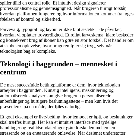
spiller tillid en central rolle. Et intuitivt design signalerer
professionalisme og gennemsigtighed. Når brugeren hurtigt forstår,
hvordan platformen fungerer, og hvor informationen kommer fra, øges
følelsen af kontrol og sikkerhed.
Farvevalg, typografi og layout er ikke blot æstetik – de påvirker,
hvordan vi opfatter troværdighed. Et roligt farveskema, klare beskeder
og konsekvent brug af ikoner kan gøre en stor forskel. Det handler om
at skabe en oplevelse, hvor brugeren føler sig tryg, selv når
teknologien bag er kompleks.
Teknologi i baggrunden – mennesket i
centrum
De mest succesfulde bettingplatforme er dem, hvor teknologien
arbejder i baggrunden. Kunstig intelligens, maskinlæring og
automatiserede analyser kan give brugeren personaliserede
anbefalinger og hurtigere beslutningsstøtte – men kun hvis det
præsenteres på en måde, der føles naturlig.
Et godt eksempel er live-betting, hvor tempoet er højt, og beslutninger
skal træffes hurtigt. Her kan et intuitivt interface med tydelige
handlinger og realtidsopdateringer gøre forskellen mellem en
stressende og en engagerende oplevelse. Når designet understøtter