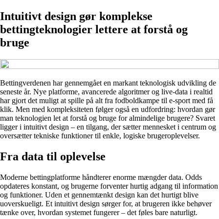
Intuitivt design gør komplekse
bettingteknologier lettere at forstå og
bruge
Bettingverdenen har gennemgået en markant teknologisk udvikling de
seneste år. Nye platforme, avancerede algoritmer og live-data i realtid
har gjort det muligt at spille på alt fra fodboldkampe til e-sport med få
klik. Men med kompleksiteten følger også en udfordring: hvordan gør
man teknologien let at forstå og bruge for almindelige brugere? Svaret
ligger i intuitivt design – en tilgang, der sætter mennesket i centrum og
oversætter tekniske funktioner til enkle, logiske brugeroplevelser.
Fra data til oplevelse
Moderne bettingplatforme håndterer enorme mængder data. Odds
opdateres konstant, og brugerne forventer hurtig adgang til information
og funktioner. Uden et gennemtænkt design kan det hurtigt blive
uoverskueligt. Et intuitivt design sørger for, at brugeren ikke behøver
tænke over, hvordan systemet fungerer – det føles bare naturligt.