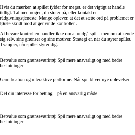
Hvis du mærker, at spillet fylder for meget, er det vigtigt at handle
tidligt. Tal med nogen, du stoler på, eller kontakt en
rådgivningstjeneste. Mange oplever, at det at sætte ord på problemet er
første skridt mod at genvinde kontrollen.
At bevare kontrollen handler ikke om at undgå spil – men om at kende
sig selv, sine grænser og sine motiver. Strategi er, når du styrer spillet.
Tvang er, når spillet styrer dig.
Betvalue som grænseværktøj: Spil mere ansvarligt og med bedre
beslutninger
Gamification og interaktive platforme: Når spil bliver nye oplevelser
Del din interesse for betting – på en ansvarlig måde
Betvalue som grænseværktøj: Spil mere ansvarligt og med bedre
beslutninger