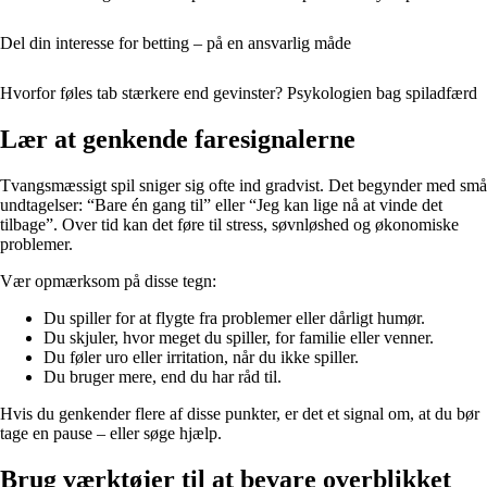
Del din interesse for betting – på en ansvarlig måde
Hvorfor føles tab stærkere end gevinster? Psykologien bag spiladfærd
Lær at genkende faresignalerne
Tvangsmæssigt spil sniger sig ofte ind gradvist. Det begynder med små
undtagelser: “Bare én gang til” eller “Jeg kan lige nå at vinde det
tilbage”. Over tid kan det føre til stress, søvnløshed og økonomiske
problemer.
Vær opmærksom på disse tegn:
Du spiller for at flygte fra problemer eller dårligt humør.
Du skjuler, hvor meget du spiller, for familie eller venner.
Du føler uro eller irritation, når du ikke spiller.
Du bruger mere, end du har råd til.
Hvis du genkender flere af disse punkter, er det et signal om, at du bør
tage en pause – eller søge hjælp.
Brug værktøjer til at bevare overblikket